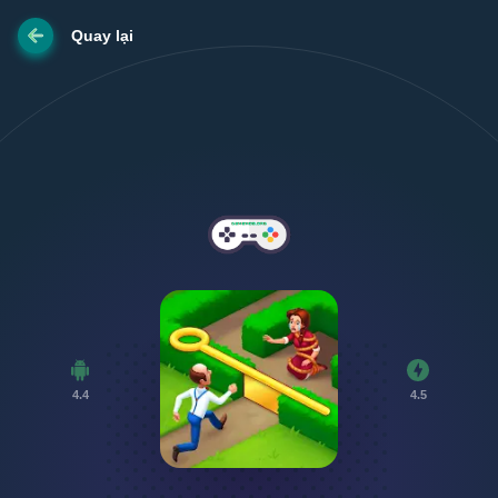
Quay lại
4.4
4.5