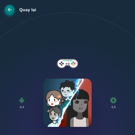
Quay lại
4.4
4.5