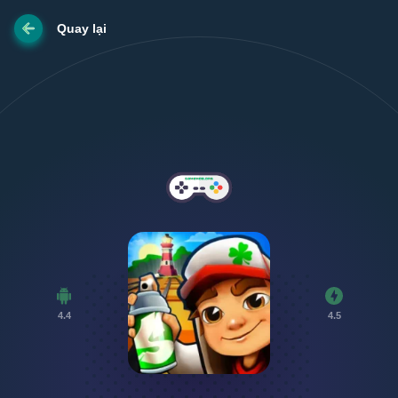
Quay lại
4.4
4.5