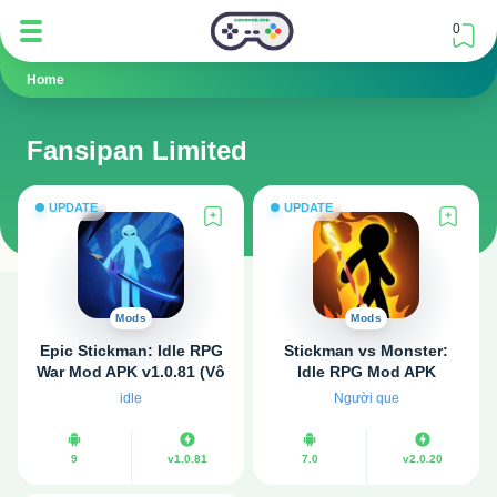
0
Home
Fansipan Limited
UPDATE
UPDATE
Mods
Mods
Epic Stickman: Idle RPG
Stickman vs Monster:
War Mod APK v1.0.81 (Vô
Idle RPG Mod APK
hạn tiền)
v2.0.20 (Vô hạn tiền, Bất
idle
Người que
tử)
9
v1.0.81
7.0
v2.0.20