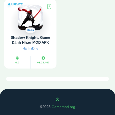
UPDATE
Mods
Shadow Knight: Game
Đánh Nhau MOD APK
v3.24.407 (Bất tử, Tăng
Hành động
Damage)
6.0
v3.24.407
Scroll up
©2025
Gamemod.org