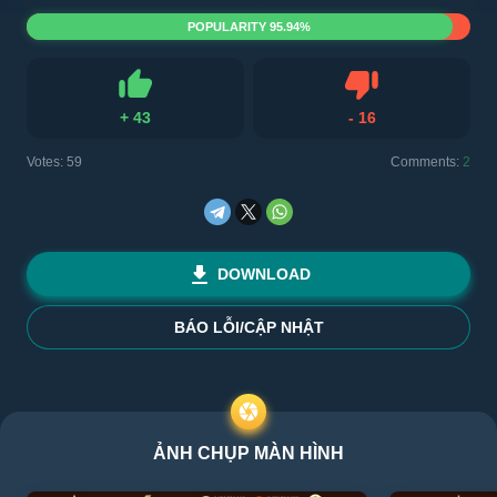
POPULARITY 95.94%
+
43
-
16
Like
Dislike
Votes:
59
Comments:
2
DOWNLOAD
BÁO LỖI/CẬP NHẬT
ẢNH CHỤP MÀN HÌNH