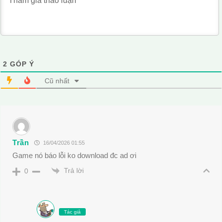
2
GÓP Ý
Cũ nhất
Trần
16/04/2026 01:55
Game nó báo lỗi ko download đc ad ơi
Trả lời
0
Tác giả