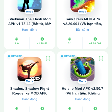
Mods
Mods
Stickman The Flash Mod
Tank Stars MOD APK
APK v1.78.42 (Bất tử, Mở
v2.20.001 (Vô hạn tiền,
khóa)
đá quý)
Hành động
Bắn súng
6.0
v1.78.42
5.1
v2.20.001
UPDATE
UPDATE
Mods
Mods
Shades: Shadow Fight
Hole.io Mod APK v2.50.7
Roguelike MOD APK
(Vô hạn tiền, Không
v1.11.7 (Vô hạn tiền, đá
quảng cáo)
Hành động
Hành động
quý)