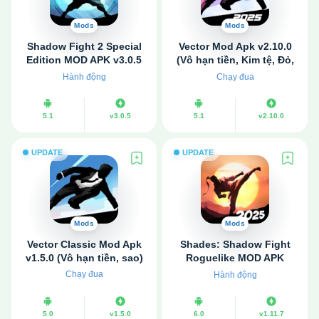
Mods
Mods
Shadow Fight 2 Special
Vector Mod Apk v2.10.0
Edition MOD APK v3.0.5
(Vô hạn tiền, Kim tệ, Đỏ,
(Miễn phí, Vô hạn tiền)
Chặn quảng cáo)
Hành động
Chạy đua
5.1
v3.0.5
5.1
v2.10.0
UPDATE
UPDATE
Mods
Mods
Vector Classic Mod Apk
Shades: Shadow Fight
v1.5.0 (Vô hạn tiền, sao)
Roguelike MOD APK
v1.11.7 (Vô hạn tiền, đá
Chạy đua
Hành động
quý)
5.0
v1.5.0
6.0
v1.11.7