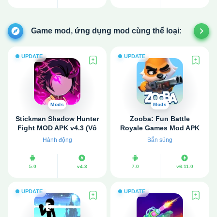
Game mod, ứng dụng mod cùng thể loại:
UPDATE
UPDATE
Mods
Mods
Stickman Shadow Hunter
Zooba: Fun Battle
Fight MOD APK v4.3 (Vô
Royale Games Mod APK
hạn tiền, đá quý)
v6.11.0 (Hack view, map)
Hành động
Bắn súng
5.0
v4.3
7.0
v6.11.0
UPDATE
UPDATE