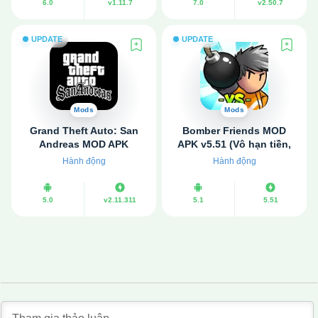
6.0
v1.11.7
7.0
v2.50.7
UPDATE
UPDATE
Mods
Mods
Grand Theft Auto: San
Bomber Friends MOD
Andreas MOD APK
APK v5.51 (Vô hạn tiền,
v2.11.311 (Vô hạn tiền)
Hack bất tử, Menu Mod)
Hành động
Hành động
5.0
v2.11.311
5.1
5.51