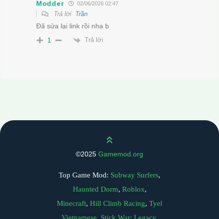
Modder
02/06/2026 02:47
Trả lời
Trần
Đã sửa lại link rồi nha b
Trả lời
1
Scroll up
©2025
Gamemod.org
Top Game Mod:
Subway Surfers
,
Haunted Dorm
,
Roblox
,
Minecraft
,
Hill Climb Racing
,
Tyel
Vietnamese
,
Stick War: Legacy
,