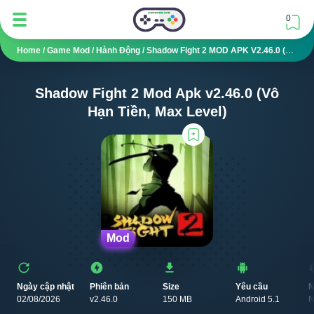
0
Home
/
Game Mod
/
Hành Động
/
Shadow Fight 2 MOD APK V2.46.0 (Vô Hạn Tiền, Max Level)
Shadow Fight 2 Mod Apk v2.46.0 (Vô
Hạn Tiền, Max Level)
Mod
Ngày cập nhật
Phiên bản
Size
Yêu cầu
N
02/08/2026
v2.46.0
150 MB
Android 5.1
N