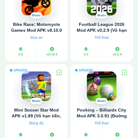
Mods
Mods
Bike Race: Motorcycle
Football League 2026
Games Mod APK v8.10.0
Mod APK v0.2.9 (Vô hạn
[Mở khóa xe, bản đồ]
tiền)
Đua xe
Thể thao
5.0
v8.10.0
5.0
v0.2.9
UPDATE
UPDATE
Mods
Mods
Mini Soccer Star Mod
Pooking – Billiards City
APK v1.89 (Vô hạn tiền,
Mod APK 3.0.91 (Đường
kim cương)
kẻ dài, Không quảng
Bóng đá
Thể thao
cáo)