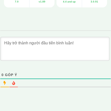
7.0
v1.89
4.4 and up
3.0.91
0
GÓP Ý