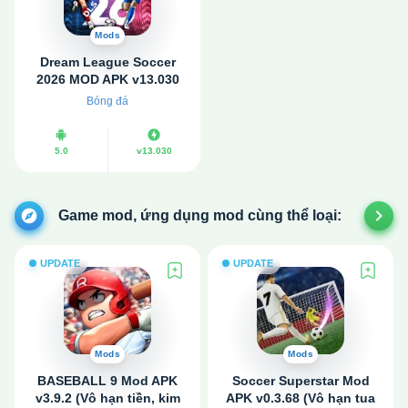
Mods
Dream League Soccer
2026 MOD APK v13.030
(Vô hạn tiền, Mở khóa,
Bóng đá
Menu)
5.0
v13.030
Game mod, ứng dụng mod cùng thể loại:
UPDATE
UPDATE
Mods
Mods
BASEBALL 9 Mod APK
Soccer Superstar Mod
v3.9.2 (Vô hạn tiền, kim
APK v0.3.68 (Vô hạn tua