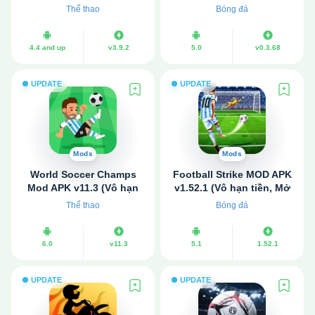
cương)
lại, Chặn quảng cáo)
Thể thao
Bóng đá
4.4 and up
v3.9.2
5.0
v0.3.68
UPDATE
UPDATE
Mods
Mods
World Soccer Champs
Football Strike MOD APK
Mod APK v11.3 (Vô hạn
v1.52.1 (Vô hạn tiền, Mở
tiền)
khóa mọi thứ)
Thể thao
Bóng đá
6.0
v11.3
5.1
1.52.1
UPDATE
UPDATE