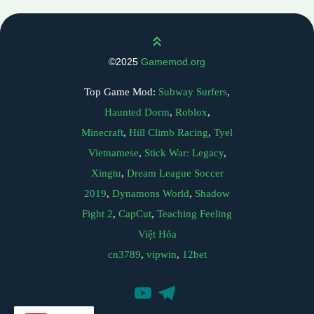
Scroll up
©2025
Gamemod.org
Top Game Mod:
Subway Surfers
,
Haunted Dorm
,
Roblox
,
Minecraft
,
Hill Climb Racing
,
Tyel
Vietnamese
,
Stick War: Legacy
,
Xingtu
,
Dream League Soccer
2019
,
Dynamons World
,
Shadow
Fight 2
,
CapCut
,
Teaching Feeling
Việt Hóa
cn3789
,
vipwin
,
12bet