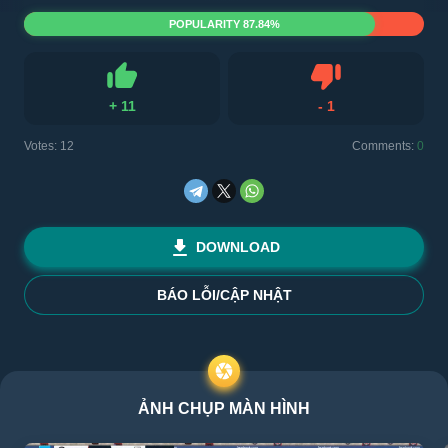
POPULARITY 87.84%
+
11
-
1
Like
Dislike
Votes:
12
Comments:
0
DOWNLOAD
BÁO LỖI/CẬP NHẬT
ẢNH CHỤP MÀN HÌNH