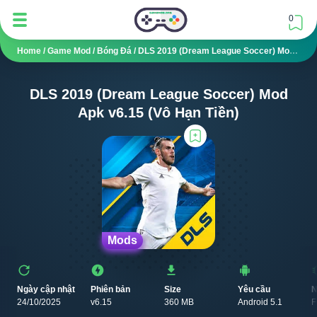
0
Home
/
Game Mod
/
Bóng Đá
/
DLS 2019 (Dream League Soccer) Mod APK V6.15 (Vô Hạn Tiền)
DLS 2019 (Dream League Soccer) Mod
Apk v6.15 (Vô Hạn Tiền)
Mods
Ngày cập nhật
Phiên bản
Size
Yêu cầu
N
24/10/2025
v6.15
360 MB
Android 5.1
F