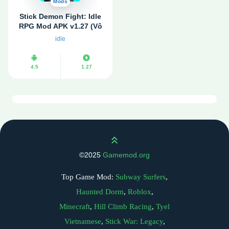
Mods
Stick Demon Fight: Idle
RPG Mod APK v1.27 (Vô
hạn tiền, đá quý)
idle
4.5
1.27
Scroll up
©2025
Gamemod.org
Top Game Mod:
Subway Surfers
,
Haunted Dorm
,
Roblox
,
Minecraft
,
Hill Climb Racing
,
Tyel
Vietnamese
,
Stick War: Legacy
,