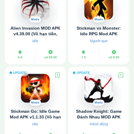
Mods
Mods
Alien Invasion MOD APK
Stickman vs Monster:
v4.39.00 (Vô hạn tiền,
Idle RPG Mod APK
Premium)
v2.0.20 (Vô hạn tiền, Bất
idle
Người que
tử)
6.0
v4.39.00
7.0
v2.0.20
UPDATE
UPDATE
Mods
Mods
Stickman Go: Idle Game
Shadow Knight: Game
Mod APK v1.1.33 (Vô hạn
Đánh Nhau MOD APK
tiền, Bất tử)
v3.24.407 (Bất tử, Tăng
idle
Hành động
Damage)