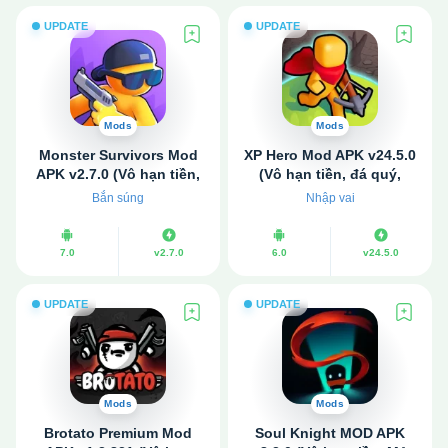
UPDATE
UPDATE
Mods
Mods
Monster Survivors Mod
XP Hero Mod APK v24.5.0
APK v2.7.0 (Vô hạn tiền,
(Vô hạn tiền, đá quý,
đá quý)
ngọc, mọi thứ)
Bắn súng
Nhập vai
7.0
v2.7.0
6.0
v24.5.0
UPDATE
UPDATE
Mods
Mods
Brotato Premium Mod
Soul Knight MOD APK