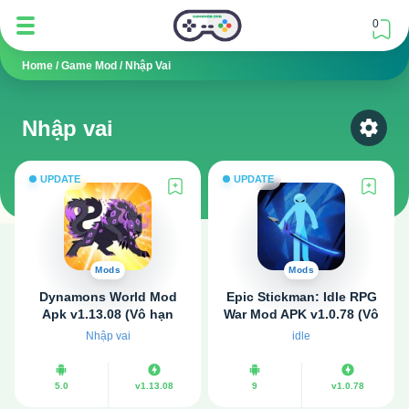
0
Home
/
Game Mod
/
Nhập Vai
Nhập vai
Select
UPDATE
UPDATE
Mods
Mods
Dynamons World Mod
Epic Stickman: Idle RPG
Apk v1.13.08 (Vô hạn
War Mod APK v1.0.78 (Vô
tiền, kim cương)
hạn tiền)
Nhập vai
idle
5.0
v1.13.08
9
v1.0.78