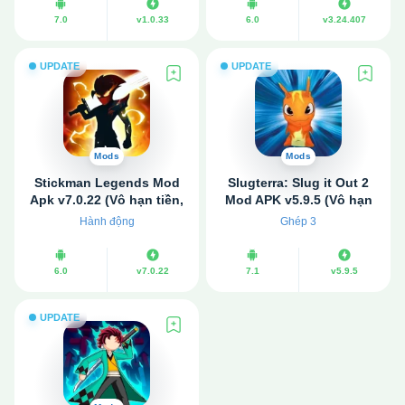
7.0
v1.0.33
6.0
v3.24.407
UPDATE
UPDATE
Mods
Mods
Stickman Legends Mod
Slugterra: Slug it Out 2
Apk v7.0.22 (Vô hạn tiền,
Mod APK v5.9.5 (Vô hạn
Bất tử)
tiền, đá quý)
Hành động
Ghép 3
6.0
v7.0.22
7.1
v5.9.5
UPDATE