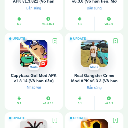
APK v1.3.821 (Vô hạn
v8.3.0 (Vô hạn tiền, Mở
tiền, Bất tử, Menu)
khóa)
Bắn súng
Bắn súng
6.0
v1.3.821
5.1
v8.3.0
UPDATE
UPDATE
Mods
Mods
Capybara Go! Mod APK
Real Gangster Crime
v1.8.14 (Vô hạn tiền)
Mod APK v6.3.3 (Vô hạn
tiền, kim cương)
Nhập vai
Bắn súng
5.1
v1.8.14
5.1
v6.3.3
UPDATE
UPDATE