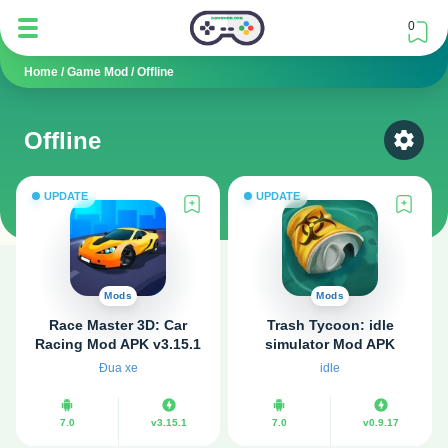
0
Home
/
Game Mod
/
Offline
Offline
Select
UPDATE
UPDATE
Mods
Mods
Race Master 3D: Car
Trash Tycoon: idle
Racing Mod APK v3.15.1
simulator Mod APK
(Vô hạn tiền)
v0.9.17 (Vô hạn tiền)
Đua xe
idle
7.0
v3.15.1
7.0
v0.9.17