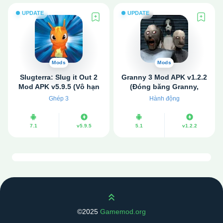
UPDATE
UPDATE
Mods
Mods
Slugterra: Slug it Out 2
Granny 3 Mod APK v1.2.2
Mod APK v5.9.5 (Vô hạn
(Đóng băng Granny,
tiền, đá quý)
Grandpa, Slendrina)
Ghép 3
Hành động
7.1
v5.9.5
5.1
v1.2.2
Scroll up
©2025
Gamemod.org