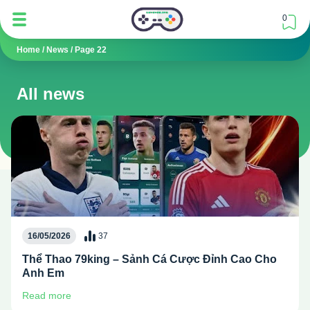
0
Home
/
News
/
Page 22
All news
16/05/2026
37
Thể Thao 79king – Sảnh Cá Cược Đỉnh Cao Cho
Anh Em
Read more