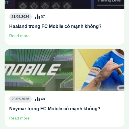
21/05/2026
57
Haaland trong FC Mobile có mạnh không?
Read more
29/05/2026
48
Neymar trong FC Mobile có mạnh không?
Read more