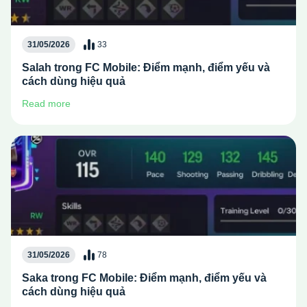
31/05/2026
33
Salah trong FC Mobile: Điểm mạnh, điểm yếu và
cách dùng hiệu quả
Read more
31/05/2026
78
Saka trong FC Mobile: Điểm mạnh, điểm yếu và
cách dùng hiệu quả