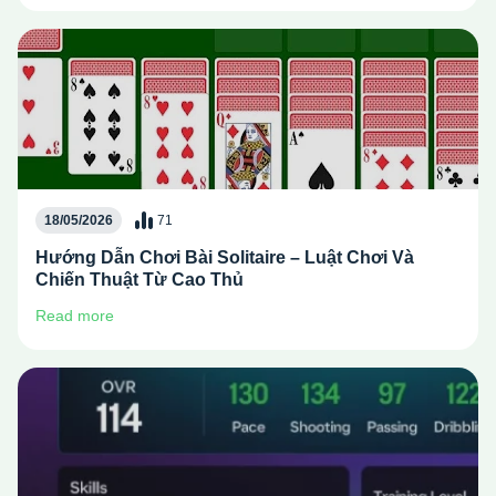
18/05/2026
71
Hướng Dẫn Chơi Bài Solitaire – Luật Chơi Và
Chiến Thuật Từ Cao Thủ
Read more