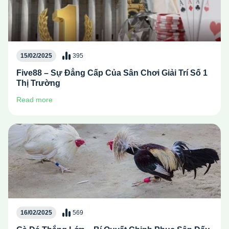
15/02/2025
395
Five88 – Sự Đẳng Cấp Của Sân Chơi Giải Trí Số 1
Thị Trường
Read more
16/02/2025
569