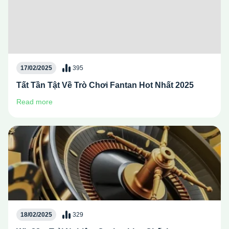
17/02/2025
395
Tất Tần Tật Về Trò Chơi Fantan Hot Nhất 2025
Read more
18/02/2025
329