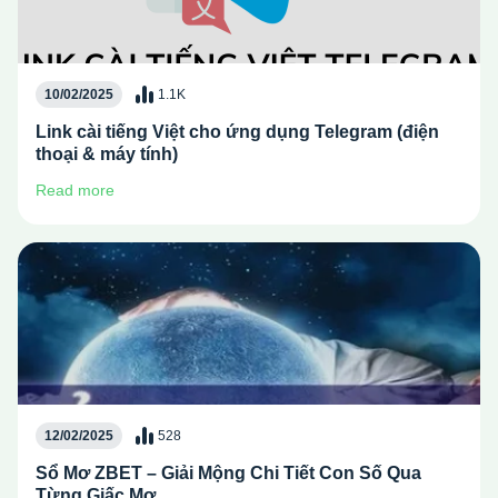
10/02/2025
1.1K
Link cài tiếng Việt cho ứng dụng Telegram (điện
thoại & máy tính)
Read more
12/02/2025
528
Sổ Mơ ZBET – Giải Mộng Chi Tiết Con Số Qua
Từng Giấc Mơ