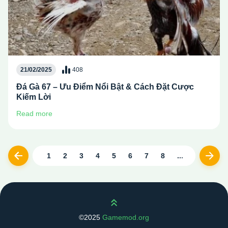
21/02/2025
408
Đá Gà 67 – Ưu Điểm Nổi Bật & Cách Đặt Cược
Kiếm Lời
Read more
1
2
3
4
5
6
7
8
...
23
Previous
Next
Scroll up
©2025
Gamemod.org