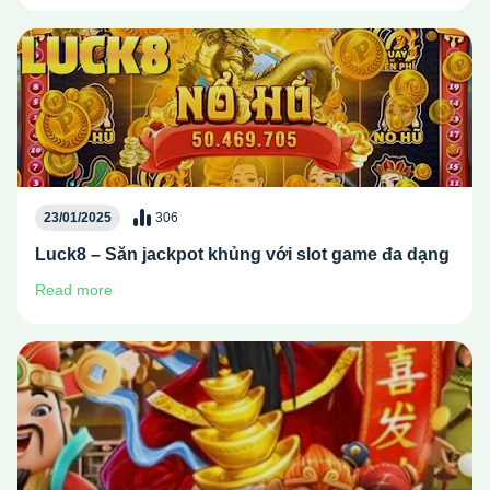
23/01/2025
306
Luck8 – Săn jackpot khủng với slot game đa dạng
Read more