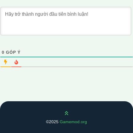
0
GÓP Ý
Scroll up
©2025
Gamemod.org