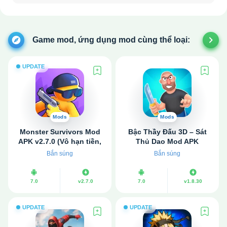
Game mod, ứng dụng mod cùng thể loại:
UPDATE
Mods
Mods
Monster Survivors Mod
Bậc Thầy Đấu 3D – Sát
APK v2.7.0 (Vô hạn tiền,
Thủ Dao Mod APK
đá quý)
v1.8.30 (Vô hạn tiền, Mua
Bắn súng
Bắn súng
miễn phí)
7.0
v2.7.0
7.0
v1.8.30
UPDATE
UPDATE