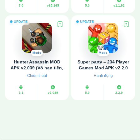
7.0
v65.165
5.0
v1.1.92
UPDATE
UPDATE
Mods
Mods
Hunter Assassin MOD
Super party – 234 Player
APK v2.039 (Vô hạn tiền,
Games Mod APK v2.2.0
kim cương)
(Không quảng cáo, Hack
Chiến thuật
Hành động
tốc độ)
5.1
v2.039
5.0
2.2.0