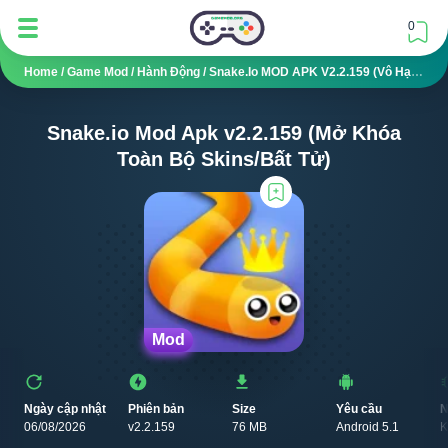
0
Home
/
Game Mod
/
Hành Động
/
Snake.io MOD APK V2.2.159 (Vô Hạn Tiền, Kim Cương)
Snake.io Mod Apk v2.2.159 (Mở Khóa
Toàn Bộ Skins/Bất Tử)
Mod
Ngày cập nhật
Phiên bản
Size
Yêu cầu
N
06/08/2026
v2.2.159
76 MB
Android 5.1
K