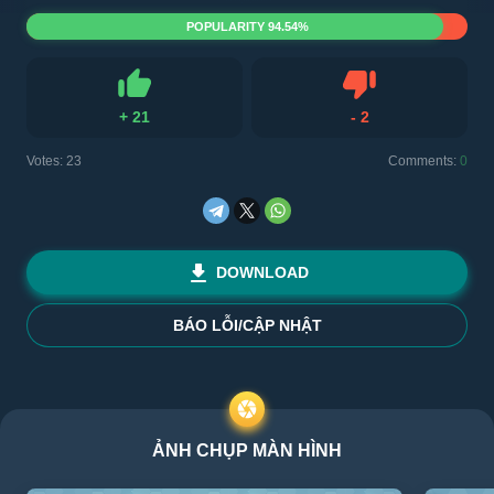
POPULARITY 94.54%
+
21
-
2
Like
Dislike
Votes:
23
Comments:
0
DOWNLOAD
BÁO LỖI/CẬP NHẬT
ẢNH CHỤP MÀN HÌNH