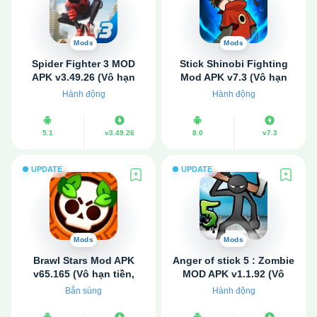
Mods
Mods
Spider Fighter 3 MOD
Stick Shinobi Fighting
APK v3.49.26 (Vô hạn
Mod APK v7.3 (Vô hạn
tiền)
tiền, đá quý)
Hành động
Hành động
5.1
v3.49.26
8.0
v7.3
UPDATE
UPDATE
Mods
Mods
Brawl Stars Mod APK
Anger of stick 5 : Zombie
v65.165 (Vô hạn tiền,
MOD APK v1.1.92 (Vô
ngọc)
hạn tiền, đá quý)
Bắn súng
Hành động