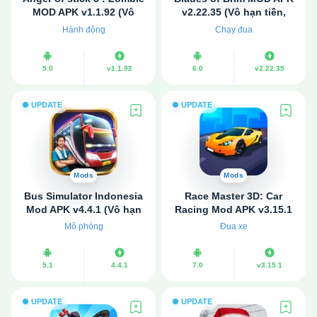
MOD APK v1.1.92 (Vô
v2.22.35 (Vô hạn tiền,
hạn tiền, đá quý)
tinh chất)
Hành động
Chạy đua
5.0
v1.1.92
6.0
v2.22.35
UPDATE
UPDATE
Mods
Mods
Bus Simulator Indonesia
Race Master 3D: Car
Mod APK v4.4.1 (Vô hạn
Racing Mod APK v3.15.1
tiền)
(Vô hạn tiền)
Mô phỏng
Đua xe
5.1
4.4.1
7.0
v3.15.1
UPDATE
UPDATE