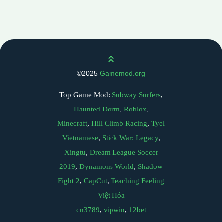
Scroll up
©2025
Gamemod.org
Top Game Mod:
Subway Surfers
,
Haunted Dorm
,
Roblox
,
Minecraft
,
Hill Climb Racing
,
Tyel
Vietnamese
,
Stick War: Legacy
,
Xingtu
,
Dream League Soccer
2019
,
Dynamons World
,
Shadow
Fight 2
,
CapCut
,
Teaching Feeling
Việt Hóa
cn3789
,
vipwin
,
12bet