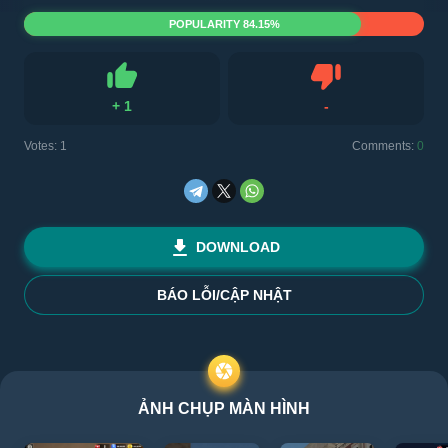
POPULARITY 84.15%
+
1
-
Like
Dislike
Votes:
1
Comments:
0
DOWNLOAD
BÁO LỖI/CẬP NHẬT
ẢNH CHỤP MÀN HÌNH