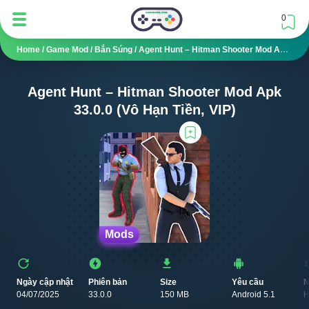
0
Home
/
Game Mod
/
Bắn Súng
/
Agent Hunt – Hitman Shooter Mod APK V33.0.0 (Vô Hạn Tiền, VIP)
Agent Hunt – Hitman Shooter Mod Apk
33.0.0 (Vô Hạn Tiền, VIP)
Mods
Ngày cập nhật
Phiên bản
Size
Yêu cầu
N
04/07/2025
33.0.0
150 MB
Android 5.1