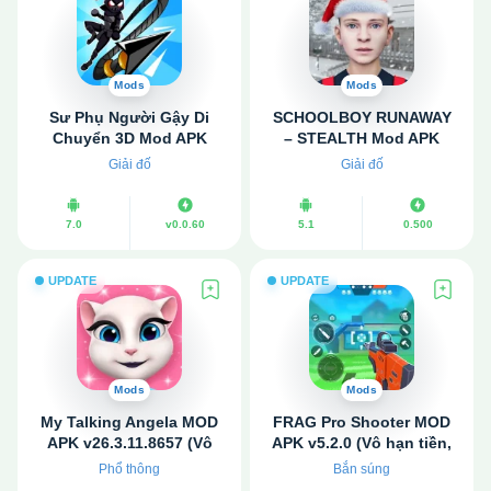
Mods
Mods
Sư Phụ Người Gậy Di
SCHOOLBOY RUNAWAY
Chuyển 3D Mod APK
– STEALTH Mod APK
v0.0.60 (Hack tốc độ,
v0.500 (Không quảng
Giải đố
Giải đố
Không quảng cáo)
cáo, Hack tốc độ)
7.0
v0.0.60
5.1
0.500
UPDATE
UPDATE
Mods
Mods
My Talking Angela MOD
FRAG Pro Shooter MOD
APK v26.3.11.8657 (Vô
APK v5.2.0 (Vô hạn tiền,
hạn tiền, Full kim
kim cương)
Phổ thông
Bắn súng
cương)