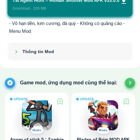
Tải Agent Hunt – Hitman Shooter Mod APK v33.0.0
Download - 209 MB
- Vô hạn tiền, kim cương, đá quý - Không có quảng cáo -
Menu Mod
Thông tin Mod
Show/Hide
Game mod, ứng dụng mod cùng thể loại:
UPDATE
UPDATE
Mods
Mods
Anger of stick 5 : Zombie
Blades of Brim MOD APK