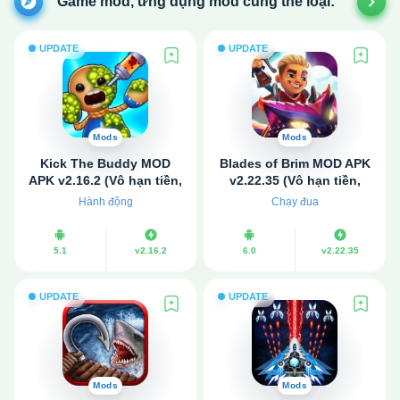
Game mod, ứng dụng mod cùng thể loại:
UPDATE
UPDATE
Mods
Mods
Kick The Buddy MOD
Blades of Brim MOD APK
APK v2.16.2 (Vô hạn tiền,
v2.22.35 (Vô hạn tiền,
kim cương)
tinh chất)
Hành động
Chạy đua
5.1
v2.16.2
6.0
v2.22.35
UPDATE
UPDATE
Mods
Mods