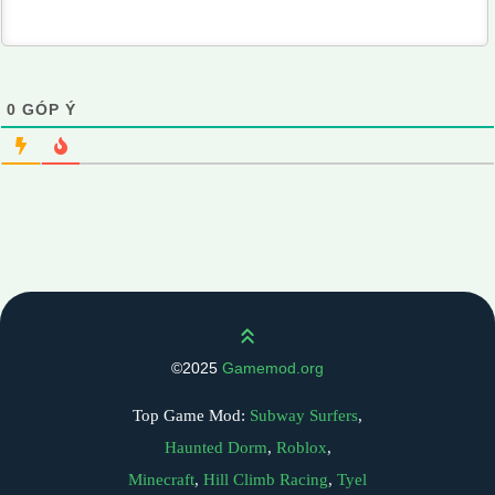
0
GÓP Ý
Scroll up
©2025
Gamemod.org
Top Game Mod:
Subway Surfers
,
Haunted Dorm
,
Roblox
,
Minecraft
,
Hill Climb Racing
,
Tyel