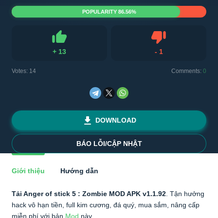
POPULARITY 86.56%
+
13
-
1
Like
Dislike
Votes:
14
Comments:
0
DOWNLOAD
BÁO LỖI/CẬP NHẬT
Giới thiệu
Hướng dẫn
Tải Anger of stick 5 : Zombie MOD APK v1.1.92
. Tận hưởng
hack vô hạn tiền, full kim cương, đá quý, mua sắm, nâng cấp
miễn phí với bản
Mod
này.