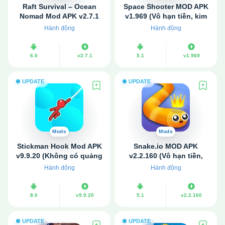
Raft Survival – Ocean
Space Shooter MOD APK
Nomad Mod APK v2.7.1
v1.969 (Vô hạn tiền, kim
(Vô hạn tiền)
cương)
Hành động
Hành động
6.0
v2.7.1
5.1
v1.969
UPDATE
UPDATE
Mods
Mods
Stickman Hook Mod APK
Snake.io MOD APK
v9.9.20 (Không có quảng
v2.2.160 (Vô hạn tiền,
cáo, Mở khóa)
kim cương)
Hành động
Hành động
8.0
v9.9.20
5.1
v2.2.160
UPDATE
UPDATE