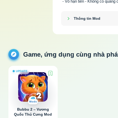
- Vô hạn tiền - Không có quảng
Thông tin Mod
Show/Hide
Game, ứng dụng cùng nhà phát 
UPDATE
Mods
Bubbu 2 – Vương
Quốc Thú Cưng Mod