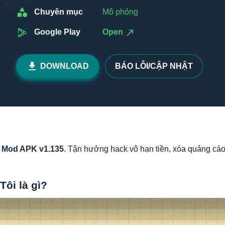
Chuyên mục
Mô phỏng
Google Play
Open
DOWNLOAD
BÁO LỖI/CẬP NHẬT
i Mod APK v1.135
. Tận hưởng hack vô hạn tiền, xóa quảng cá
ôi là gì?