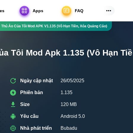
es
Apps
FAQ
 Thú Ảo Của Tôi Mod APK V1.135 (Vô Hạn Tiền, Xóa Quảng Cáo)
ủa Tôi Mod Apk 1.135 (Vô Hạn Ti
Ngày cập nhật
26/05/2025
Phiên bản
1.135
Size
120 MB
Yêu cầu
Android 5.0
Nhà phát triển
Bubadu