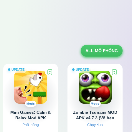
ALL MÔ PHỎNG
UPDATE
UPDATE
Mods
Mods
Mini Games: Calm &
Zombie Tsunami MOD
Relax Mod APK
APK v4.7.3 (Vô hạn
v1.0.70 (Không quảng
tiền, kim cương)
Phổ thông
Chạy đua
cáo)