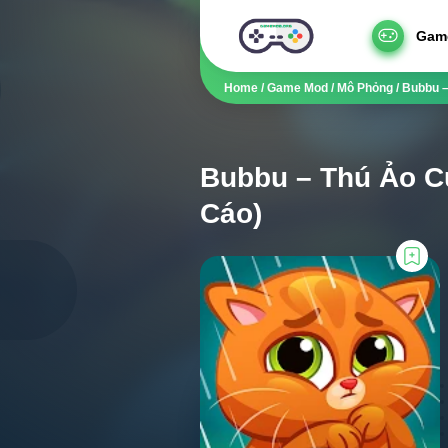
Gam
Home
/
Game Mod
/
Mô Phỏng
/
Bubbu –
Bubbu – Thú Ảo C
Cáo)