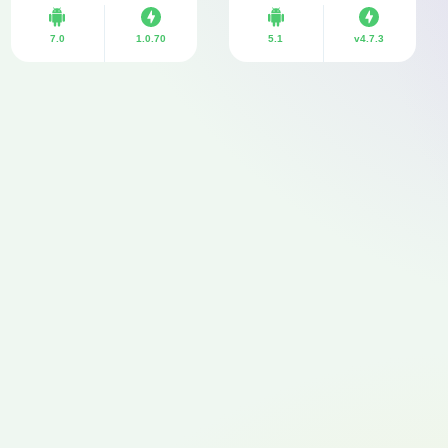
7.0
1.0.70
5.1
v4.7.3