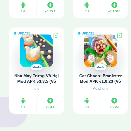
6.0
v5.59.1
5.1
v1.1.304
UPDATE
UPDATE
Mods
Mods
Nhà Máy Trứng Vô Hại
Cat Chaos: Prankster
Mod APK v3.3.5 (Vô
Mod APK v1.0.23 (Vô
hạn tiền, đá quý)
hạn tiền, Không
idle
Mô phỏng
quảng cáo)
5.1
v3.3.5
6.0
1.0.23