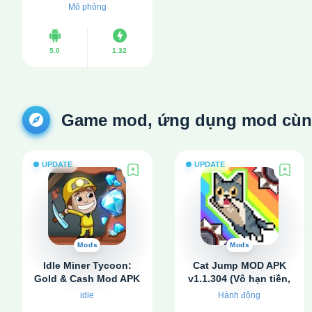
APK v1.32 (Vô hạn
Mô phỏng
tiền)
5.0
1.32
Game mod, ứng dụng mod cùng 
UPDATE
UPDATE
Mods
Mods
Idle Miner Tycoon:
Cat Jump MOD APK
Gold & Cash Mod APK
v1.1.304 (Vô hạn tiền,
v5.59.1 (Vô hạn tiền)
Xóa quảng cáo)
idle
Hành động