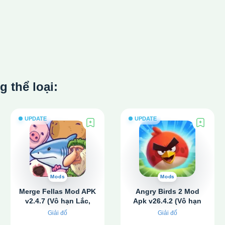
thể loại:
UPDATE
UPDATE
Mods
Mods
Merge Fellas Mod APK
Angry Birds 2 Mod
v2.4.7 (Vô hạn Lắc,
Apk v26.4.2 (Vô hạn
Hồi sinh)
tiền, đá quý)
Giải đố
Giải đố