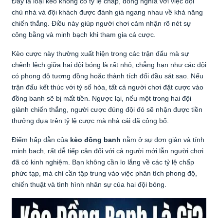
Đây là loại kèo không có tỷ lệ chấp, đồng nghĩa với việc đội
chủ nhà và đội khách được đánh giá ngang nhau về khả năng
chiến thắng. Điều này giúp người chơi cảm nhận rõ nét sự
công bằng và minh bạch khi tham gia cá cược.
Kèo cược này thường xuất hiện trong các trận đấu mà sự
chênh lệch giữa hai đội bóng là rất nhỏ, chẳng hạn như các đội
có phong độ tương đồng hoặc thành tích đối đầu sát sao. Nếu
trận đấu kết thúc với tỷ số hòa, tất cả người chơi đặt cược vào
đồng banh sẽ bị mất tiền. Ngược lại, nếu một trong hai đội
giành chiến thắng, người cược đúng đội đó sẽ nhận được tiền
thưởng dựa trên tỷ lệ cược mà nhà cái đã công bố.
Điểm hấp dẫn của
kèo đồng banh
nằm ở sự đơn giản và tính
minh bạch, rất dễ tiếp cận đối với cả người mới lẫn người chơi
đã có kinh nghiệm. Bạn không cần lo lắng về các tỷ lệ chấp
phức tạp, mà chỉ cần tập trung vào việc phân tích phong độ,
chiến thuật và tình hình nhân sự của hai đội bóng.