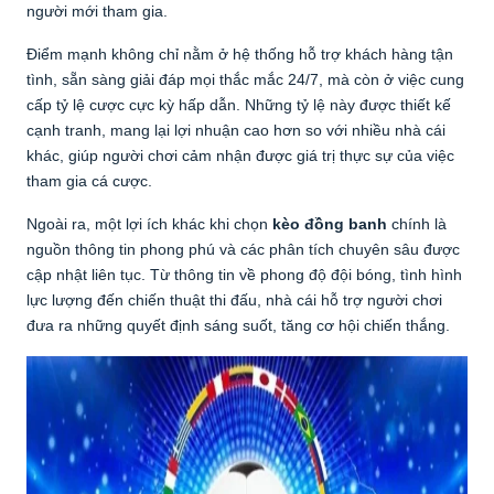
người mới tham gia.
Điểm mạnh không chỉ nằm ở hệ thống hỗ trợ khách hàng tận
tình, sẵn sàng giải đáp mọi thắc mắc 24/7, mà còn ở việc cung
cấp tỷ lệ cược cực kỳ hấp dẫn. Những tỷ lệ này được thiết kế
cạnh tranh, mang lại lợi nhuận cao hơn so với nhiều nhà cái
khác, giúp người chơi cảm nhận được giá trị thực sự của việc
tham gia cá cược.
Ngoài ra, một lợi ích khác khi chọn
kèo đồng banh
chính là
nguồn thông tin phong phú và các phân tích chuyên sâu được
cập nhật liên tục. Từ thông tin về phong độ đội bóng, tình hình
lực lượng đến chiến thuật thi đấu, nhà cái hỗ trợ người chơi
đưa ra những quyết định sáng suốt, tăng cơ hội chiến thắng.