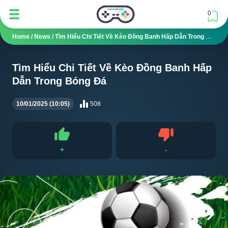
0
Home
/
News
/
Tìm Hiểu Chi Tiết Về Kèo Đồng Banh Hấp Dẫn Trong Bóng Đá
Tìm Hiểu Chi Tiết Về Kèo Đồng Banh Hấp
Dẫn Trong Bóng Đá
10/01/2025 (10:05)
508
+
-
Like
Dislike