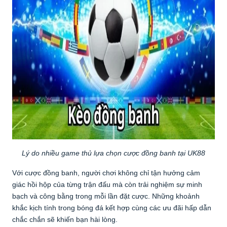
Lý do nhiều game thủ lựa chọn cược đồng banh tại UK88
Với cược đồng banh, người chơi không chỉ tận hưởng cảm
giác hồi hộp của từng trận đấu mà còn trải nghiệm sự minh
bạch và công bằng trong mỗi lần đặt cược. Những khoảnh
khắc kịch tính trong bóng đá kết hợp cùng các ưu đãi hấp dẫn
chắc chắn sẽ khiến bạn hài lòng.