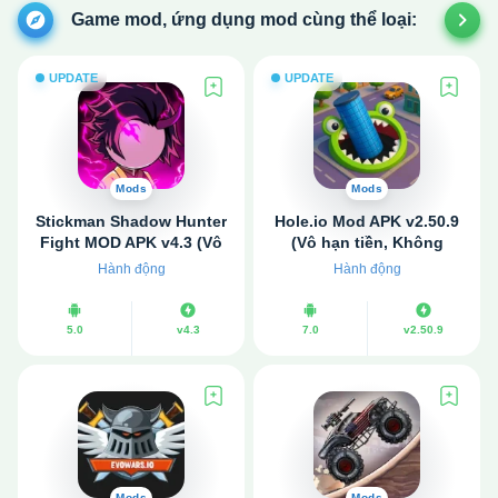
Game mod, ứng dụng mod cùng thể loại:
UPDATE
UPDATE
Mods
Mods
Stickman Shadow Hunter
Hole.io Mod APK v2.50.9
Fight MOD APK v4.3 (Vô
(Vô hạn tiền, Không
hạn tiền, đá quý)
quảng cáo)
Hành động
Hành động
5.0
v4.3
7.0
v2.50.9
Mods
Mods