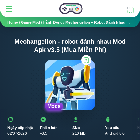
0
Home
/
Game Mod
/
Hành Động
/
Mechangelion – Robot Đánh Nhau Mod APK V3.5 (Mua Miễn Phí)
Mechangelion - robot đánh nhau Mod
Apk v3.5 (Mua Miễn Phí)
Mods
Ngày cập nhật
Phiên bản
Size
Yêu cầu
N
02/07/2026
v3.5
210 MB
Android 8.0
M