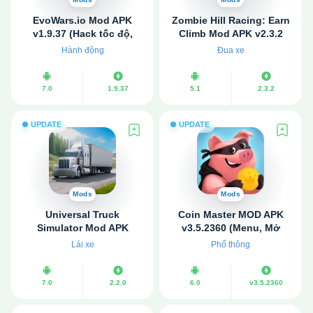
EvoWars.io Mod APK
Zombie Hill Racing: Earn
v1.9.37 (Hack tốc độ,
Climb Mod APK v2.3.2
Không quảng cáo)
(Vô hạn tiền)
Hành động
Đua xe
7.0
1.9.37
5.1
2.3.2
UPDATE
UPDATE
Mods
Mods
Universal Truck
Coin Master MOD APK
Simulator Mod APK
v3.5.2360 (Menu, Mở
v2.2.0 (Vô hạn tiền)
khóa, Vô hạn Card)
Lái xe
Phổ thông
7.0
2.2.0
6.0
v3.5.2360