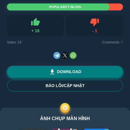
POPULARITY 88.33%
+
18
-
1
Like
Dislike
Votes:
19
Comments:
0
DOWNLOAD
BÁO LỖI/CẬP NHẬT
ẢNH CHỤP MÀN HÌNH