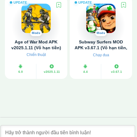
UPDATE
UPDATE
Mods
Mods
Age of War Mod APK
Subway Surfers MOD
v2025.1.11 (Vô hạn tiền)
APK v3.67.1 (Vô hạn tiền,
Bất tử)
Chiến thuật
Chạy đua
6.0
v2025.1.11
4.4
v3.67.1