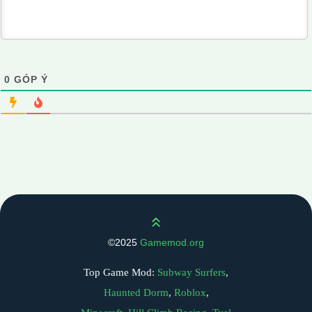
0
GÓP Ý
Scroll up
©2025
Gamemod.org
Top Game Mod:
Subway Surfers
,
Haunted Dorm
,
Roblox
,