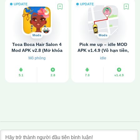
UPDATE
UPDATE
Mods
Mods
Toca Boca Hair Salon 4
Pick me up – idle MOD
Mod APK v2.8 (Mở khóa
APK v1.4.9 (Vô hạn tiền,
tất cả)
kim cương)
Mô phỏng
idle
5.1
2.8
7.0
v1.4.9