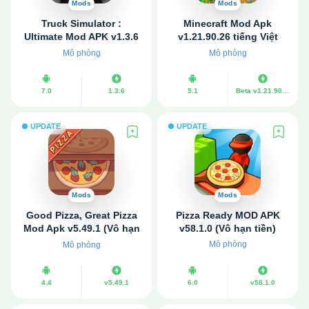
Mods
Mods
Truck Simulator :
Minecraft Mod Apk
Ultimate Mod APK v1.3.6
v1.21.90.26 tiếng Việt
(Vô hạn tiền)
(Miễn phí toàn bộ cửa
Mô phỏng
Mô phỏng
hàng)
7.0
1.3.6
5.1
Beta v1.21.90.26 | Final v1.21.71.01
UPDATE
UPDATE
Mods
Mods
Good Pizza, Great Pizza
Pizza Ready MOD APK
Mod Apk v5.49.1 (Vô hạn
v58.1.0 (Vô hạn tiền)
tiền)
Mô phỏng
Mô phỏng
4.4
v5.49.1
6.0
v58.1.0