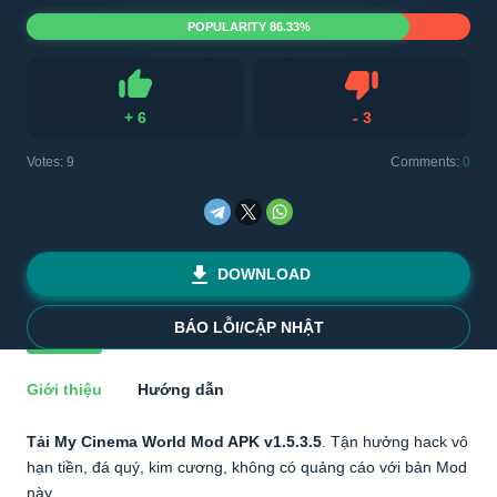
POPULARITY 86.33%
+
6
-
3
Like
Dislike
Votes:
9
Comments:
0
DOWNLOAD
BÁO LỖI/CẬP NHẬT
Giới thiệu
Hướng dẫn
Tải My Cinema World Mod APK v1.5.3.5
. Tận hưởng hack vô
hạn tiền, đá quý, kim cương, không có quảng cáo với bản Mod
này.