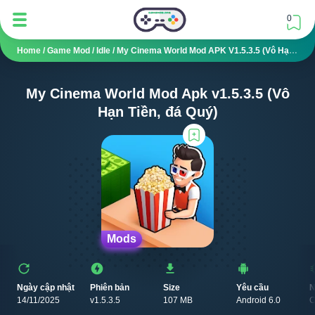
0
Home
/
Game Mod
/
Idle
/
My Cinema World Mod APK V1.5.3.5 (Vô Hạn Tiền, Đá Quý)
My Cinema World Mod Apk v1.5.3.5 (Vô
Hạn Tiền, đá Quý)
Mods
Ngày cập nhật
Phiên bản
Size
Yêu cầu
N
14/11/2025
v1.5.3.5
107 MB
Android 6.0
C