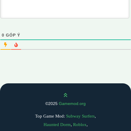
0
GÓP Ý
Scroll up
©2025
Gamemod.org
Top Game Mod:
Subway Surfers
,
Haunted Dorm
,
Roblox
,