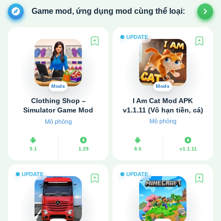
Game mod, ứng dụng mod cùng thể loại:
UPDATE
Mods
Mods
Clothing Shop –
I Am Cat Mod APK
Simulator Game Mod
v1.1.11 (Vô hạn tiền, cá)
APK v1.29 (Vô hạn tiền)
Mô phỏng
Mô phỏng
5.1
1.29
8.0
v1.1.11
UPDATE
UPDATE