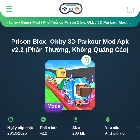
0
Home
/
Game Mod
/
Phổ Thông
/
Prison Blox: Obby 3D Parkour Mod APK V2.2 (Phần Thưởng, Không Quảng Cáo)
Prison Blox: Obby 3D Parkour Mod Apk
v2.2 (Phần Thưởng, Không Quảng Cáo)
Mods
Ngày cập nhật
Phiên bản
Size
Yêu cầu
N
28/10/2025
v2.2
200 MB
Android 7.0
H