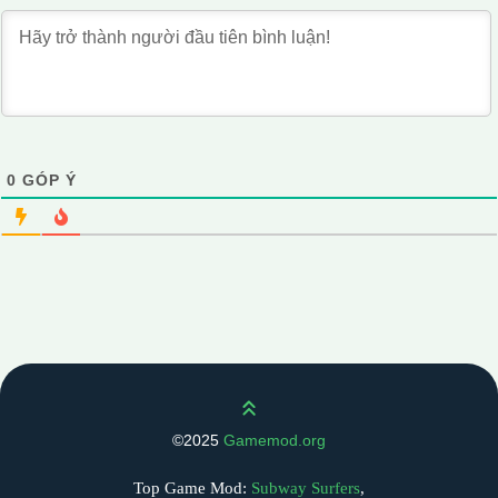
0
GÓP Ý
Scroll up
©2025
Gamemod.org
Top Game Mod:
Subway Surfers
,