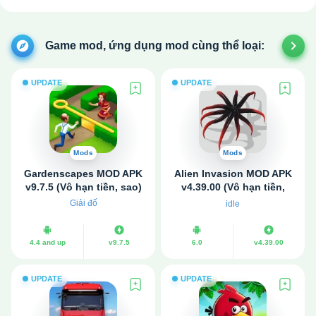
Game mod, ứng dụng mod cùng thể loại:
UPDATE
UPDATE
Mods
Mods
Gardenscapes MOD APK
Alien Invasion MOD APK
v9.7.5 (Vô hạn tiền, sao)
v4.39.00 (Vô hạn tiền,
Premium)
Giải đố
idle
4.4 and up
v9.7.5
6.0
v4.39.00
UPDATE
UPDATE