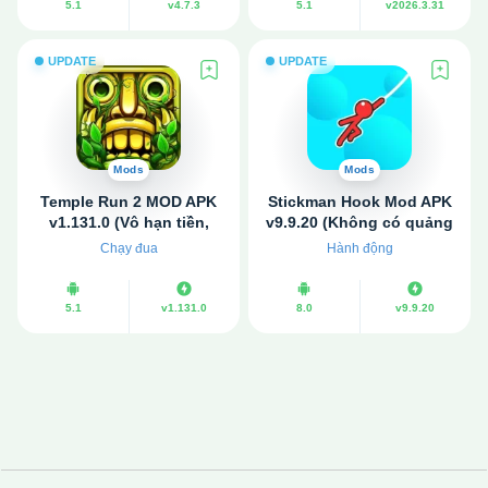
5.1
v4.7.3
5.1
v2026.3.31
UPDATE
UPDATE
Mods
Mods
Temple Run 2 MOD APK
Stickman Hook Mod APK
v1.131.0 (Vô hạn tiền,
v9.9.20 (Không có quảng
Full kim cương)
cáo, Mở khóa)
Chạy đua
Hành động
5.1
v1.131.0
8.0
v9.9.20