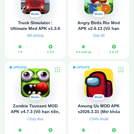
Mods
Mods
Truck Simulator :
Angry Birds Rio Mod
Ultimate Mod APK v1.3.6
APK v2.6.13 (Vô hạn
(Vô hạn tiền)
tiền)
Mô phỏng
Giải đố
7.0
1.3.6
4.4 and up
2.6.13
UPDATE
UPDATE
Mods
Mods
Zombie Tsunami MOD
Among Us MOD APK
APK v4.7.3 (Vô hạn tiền,
v2026.3.31 (Mở khóa
kim cương)
toàn bộ Skin)
Chạy đua
Chiến thuật