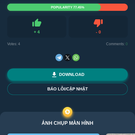
POPULARITY 77.45%
+
4
-
0
Like
Dislike
Votes:
4
Comments:
0
DOWNLOAD
BÁO LỖI/CẬP NHẬT
ẢNH CHỤP MÀN HÌNH