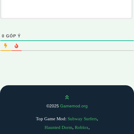
0
GÓP Ý
Scroll up
©2025
Gamemod.org
Top Game Mod:
Subway Surfers
,
Haunted Dorm
,
Roblox
,