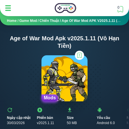
0
Home
/
Game Mod
/
Chiến Thuật
/
Age Of War Mod APK V2025.1.11 (Vô Hạn Tiền)
Age of War Mod Apk v2025.1.11 (Vô Hạn
Tiền)
Mods
Ngày cập nhật
Phiên bản
Size
Yêu cầu
N
30/03/2026
v2025.1.11
50 MB
Android 6.0
M