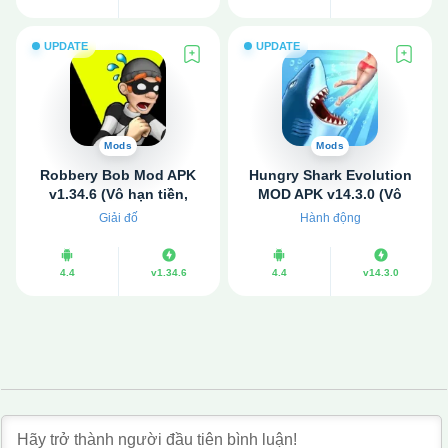
UPDATE
UPDATE
Mods
Mods
Robbery Bob Mod APK
Hungry Shark Evolution
v1.34.6 (Vô hạn tiền,
MOD APK v14.3.0 (Vô
Không quảng cáo)
hạn tiền, mở khóa cá
Giải đố
Hành động
mập)
4.4
v1.34.6
4.4
v14.3.0