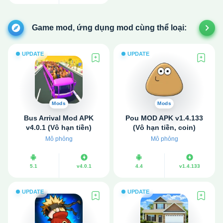
Game mod, ứng dụng mod cùng thể loại:
UPDATE
UPDATE
Mods
Mods
Bus Arrival Mod APK
Pou MOD APK v1.4.133
v4.0.1 (Vô hạn tiền)
(Vô hạn tiền, coin)
Mô phỏng
Mô phỏng
5.1
v4.0.1
4.4
v1.4.133
UPDATE
UPDATE