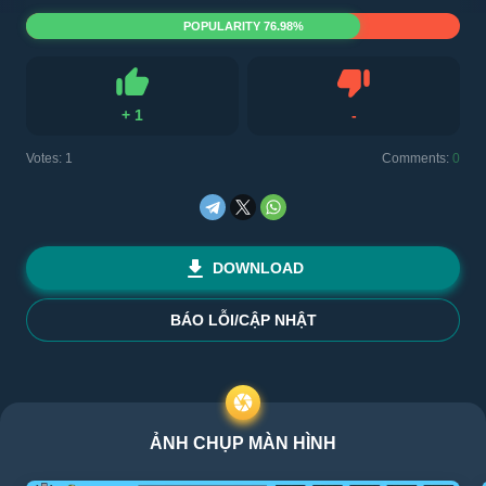
POPULARITY 76.98%
+
1
-
Like
Dislike
Votes:
1
Comments:
0
DOWNLOAD
BÁO LỖI/CẬP NHẬT
ẢNH CHỤP MÀN HÌNH