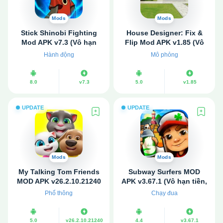
Mods
Mods
Stick Shinobi Fighting
House Designer: Fix &
Mod APK v7.3 (Vô hạn
Flip Mod APK v1.85 (Vô
tiền, đá quý)
hạn tiền)
Hành động
Mô phỏng
8.0
v7.3
5.0
v1.85
UPDATE
UPDATE
Mods
Mods
My Talking Tom Friends
Subway Surfers MOD
MOD APK v26.2.10.21240
APK v3.67.1 (Vô hạn tiền,
(Vô hạn tiền)
Bất tử)
Phổ thông
Chạy đua
5.0
v26.2.10.21240
4.4
v3.67.1