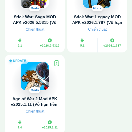
Mods
Mods
Stick War: Saga MOD
Stick War: Legacy MOD
APK v2026.5.5315 (Vô
APK v2026.1.787 (Vô hạn
hạn tiền, kim cương)
kim cương, đá quý)
Chiến thuật
Chiến thuật
5.1
v2026.5.5315
5.1
v2026.1.787
UPDATE
Mods
Age of War 2 Mod APK
v2025.1.11 (Vô hạn tiền,
God Mode)
Chiến thuật
7.0
v2025.1.11