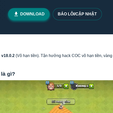
DOWNLOAD
BÁO LỖI/CẬP NHẬT
 v18.0.2
(Vô hạn tiền). Tận hưởng hack COC vô hạn tiền, vàng tà
là gì?