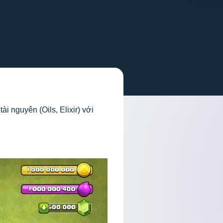
i nguyên (Oils, Elixir) với