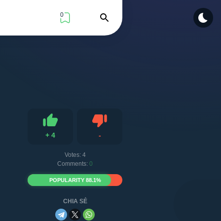
0
Find
+
4
-
Like
Dislike
Votes:
4
Comments:
0
POPULARITY 88.1%