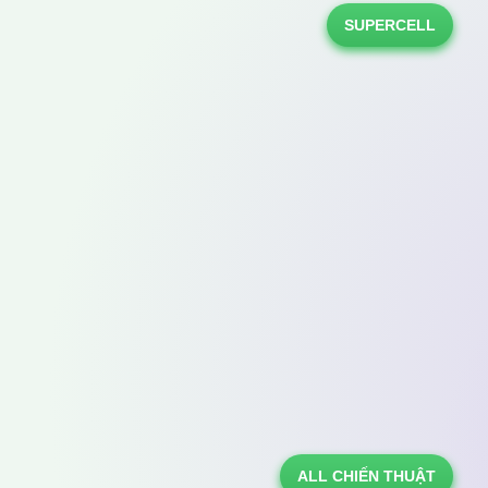
SUPERCELL
ALL CHIẾN THUẬT