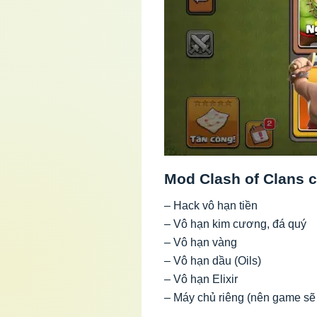
Mod Clash of Clans c
– Hack vô hạn tiền
– Vô hạn kim cương, đá quý
– Vô hạn vàng
– Vô hạn dầu (Oils)
– Vô hạn Elixir
– Máy chủ riêng (nên game sẽ c