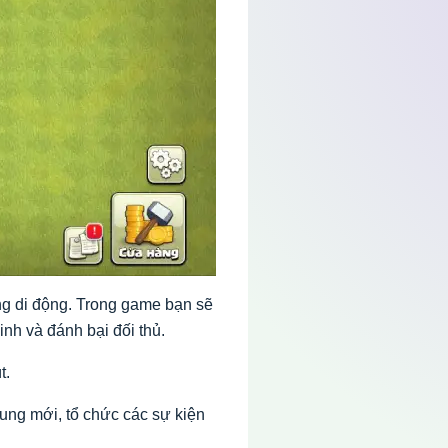
ảng di động. Trong game bạn sẽ
inh và đánh bại đối thủ.
t.
dung mới, tổ chức các sự kiện