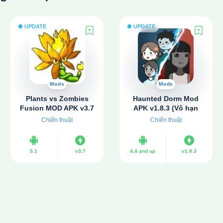
UPDATE
UPDATE
Mods
Mods
Plants vs Zombies
Haunted Dorm Mod
Fusion MOD APK v3.7
APK v1.8.3 (Vô hạn
(Vô hạn mặt trời)
tiền, Không quảng
Chiến thuật
Chiến thuật
cáo)
5.1
v3.7
4.4 and up
v1.8.3