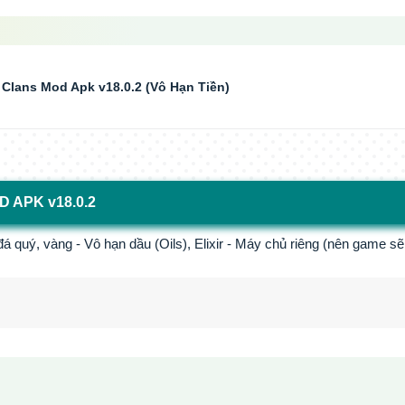
Clans Mod Apk v18.0.2 (Vô Hạn Tiền)
OD APK v18.0.2
á quý, vàng - Vô hạn dầu (Oils), Elixir - Máy chủ riêng (nên game sẽ 