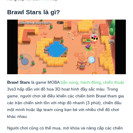
Brawl Stars là gì?
Brawl Stars
là game MOBA
bắn súng
,
hành động
,
chiến thuật
3vs3 hấp dẫn với đồ họa 3D hoạt hình đầy sắc màu. Trong
game, người chơi sẽ điều khiển các chiến binh Brawl tham gia
các trận chiến sinh tồn với nhịp độ nhanh (3 phút), chiến đấu
một mình hoặc lập team cùng bạn bè với nhiều chế độ chơi
khác nhau.
Người chơi cũng có thể mua, mở khóa và nâng cấp các chiến