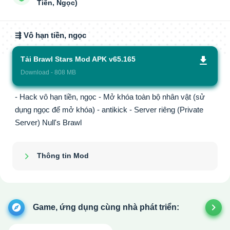
Tiền, Ngọc)
⇶ Vô hạn tiền, ngọc
Tải Brawl Stars Mod APK v65.165
Download - 808 MB
- Hack vô hạn tiền, ngọc - Mở khóa toàn bộ nhân vật (sử
dụng ngọc để mở khóa) - antikick - Server riêng (Private
Server) Null's Brawl
Thông tin Mod
Show/Hide
Game, ứng dụng cùng nhà phát triển: