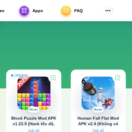
es
Apps
FAQ
UPDATE
Mods
Mods
Block Puzzle Mod APK
Human Fall Flat Mod
v1.22.5 (Hack tốc độ,
APK v2.4 (Không có
Không quảng cáo)
quảng cáo)
Giải đố
Giải đố