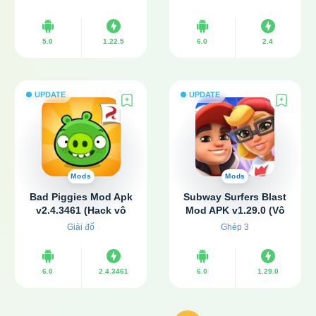
5.0
1.22.5
6.0
2.4
UPDATE
UPDATE
Mods
Mods
Bad Piggies Mod Apk
Subway Surfers Blast
v2.4.3461 (Hack vô
Mod APK v1.29.0 (Vô
hạn tiền)
hạn lượt đi)
Giải đố
Ghép 3
6.0
2.4.3461
6.0
1.29.0