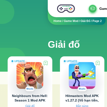
Gam
Home
/
Game Mod
/
Giải Đố
/
Page 2
Giải đố
UPDATE
UPDATE
Mods
Mods
Neighbours from Hell:
Hitmasters Mod APK
Season 1 Mod APK
v1.27.2 (Vô hạn tiền,
v1.5.13 (Mở khóa toàn
kim cương)
Giải đố
Bắn súng