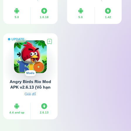
Mở khóa)
Mở khóa)
5.0
1.0.18
5.0
1.42
UPDATE
Mods
Angry Birds Rio Mod
APK v2.6.13 (Vô hạn
tiền)
Giải đố
4.4 and up
2.6.13