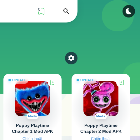
0
Find
Select a category
UPDATE
UPDATE
Mods
Mods
Poppy Playtime
Poppy Playtime
Chapter 1 Mod APK
Chapter 2 Mod APK
v1.0.18 (Tải miễn phí,
v1.42 (Tải miễn phí,
Chiến thuật
Chiến thuật