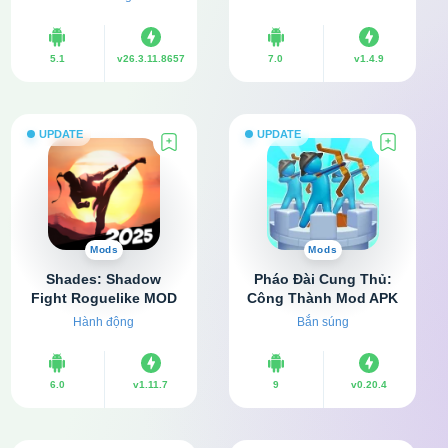
tiền, Full kim cương)
5.1
v26.3.11.8657
7.0
v1.4.9
UPDATE
UPDATE
Mods
Mods
Shades: Shadow
Pháo Đài Cung Thủ:
Fight Roguelike MOD
Công Thành Mod APK
APK v1.11.7 (Vô hạn
v0.20.4 (Vô hạn tiền,
Hành động
Bắn súng
tiền, đá quý)
đá quý)
6.0
v1.11.7
9
v0.20.4