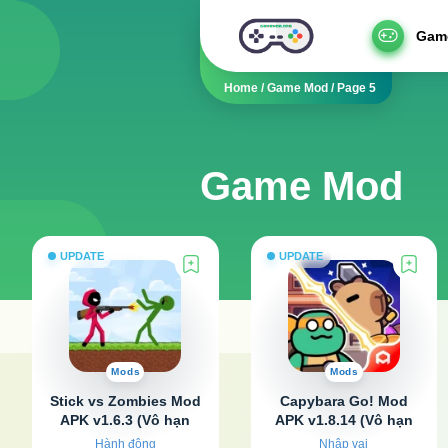
Gam
Home
/
Game Mod
/
Page 5
Game Mod
UPDATE
UPDATE
Mods
Mods
Stick vs Zombies Mod
Capybara Go! Mod
APK v1.6.3 (Vô hạn
APK v1.8.14 (Vô hạn
tiền, Bất tử)
tiền)
Hành động
Nhập vai