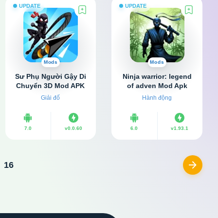
UPDATE
UPDATE
Mods
Mods
Sư Phụ Người Gậy Di
Ninja warrior: legend
Chuyển 3D Mod APK
of adven Mod Apk
v0.0.60 (Hack tốc độ,
v1.93.1 (Vô hạn tiền)
Giải đố
Hành động
Không quảng cáo)
7.0
v0.0.60
6.0
v1.93.1
16
Next