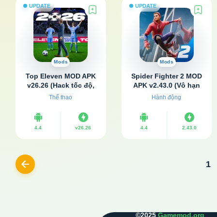
UPDATE
UPDATE
Mods
Mods
Top Eleven MOD APK
Spider Fighter 2 MOD
v26.26 (Hack tốc độ,
APK v2.43.0 (Vô hạn
Không có quảng cáo)
tiền)
Thể thao
Hành động
4.4
v26.26
4.4
2.43.0
1
Previous
©2025
Gamemod.org