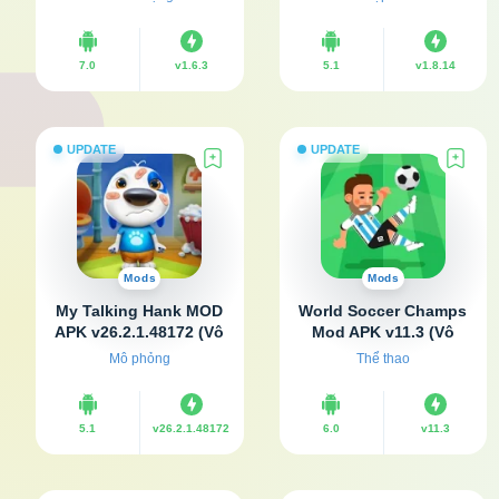
7.0
v1.6.3
5.1
v1.8.14
UPDATE
UPDATE
Mods
Mods
My Talking Hank MOD
World Soccer Champs
APK v26.2.1.48172 (Vô
Mod APK v11.3 (Vô
hạn tiền)
hạn tiền)
Mô phỏng
Thể thao
5.1
v26.2.1.48172
6.0
v11.3