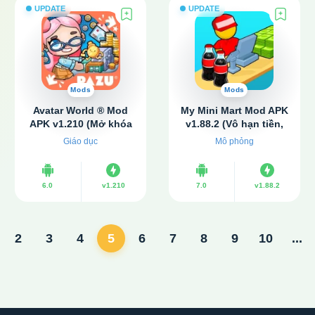
UPDATE
UPDATE
Mods
Mods
Avatar World ® Mod
My Mini Mart Mod APK
APK v1.210 (Mở khóa
v1.88.2 (Vô hạn tiền,
tất cả)
kim cương)
Giáo dục
Mô phỏng
6.0
v1.210
7.0
v1.88.2
2
3
4
5
6
7
8
9
10
...