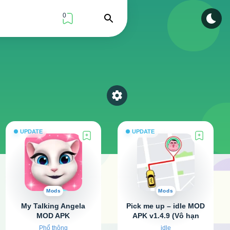
0
Find
Select a category
UPDATE
UPDATE
Mods
Mods
My Talking Angela
Pick me up – idle MOD
MOD APK
APK v1.4.9 (Vô hạn
v26.3.11.8657 (Vô hạn
tiền, kim cương)
Phổ thông
idle