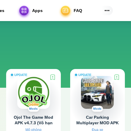
es
Apps
FAQ
UPDATE
UPDATE
Mods
Mods
Ojol The Game Mod
Car Parking
APK v4.7.3 (Vô hạn
Multiplayer MOD APK
tiền, Không quảng
v4.9.9 (Vô hạn tiền,
Mô phỏng
Đua xe