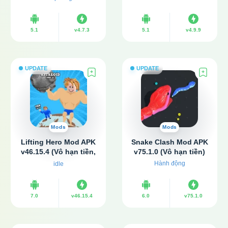
cáo)
Mở khóa xe)
5.1
v4.7.3
5.1
v4.9.9
UPDATE
UPDATE
Mods
Mods
Lifting Hero Mod APK
Snake Clash Mod APK
v46.15.4 (Vô hạn tiền,
v75.1.0 (Vô hạn tiền)
Không quảng cáo)
Hành động
idle
7.0
v46.15.4
6.0
v75.1.0