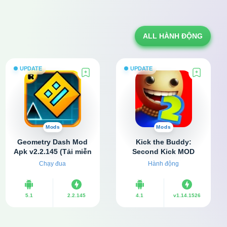
ALL HÀNH ĐỘNG
UPDATE
UPDATE
Mods
Mods
Geometry Dash Mod
Kick the Buddy:
Apk v2.2.145 (Tải miễn
Second Kick MOD
phí, Vô hạn tiền)
APK v1.14.1526 (Vô
Chạy đua
Hành động
hạn tiền, Không có
quảng cáo)
5.1
2.2.145
4.1
v1.14.1526