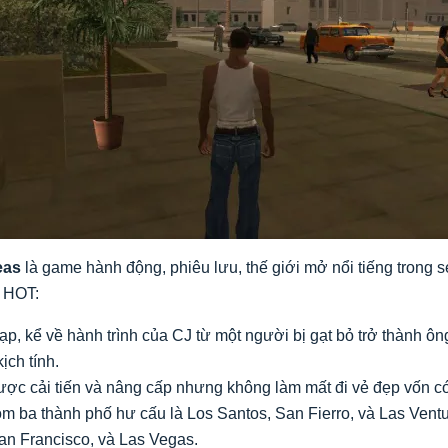
eas
là game hành động, phiêu lưu, thế giới mở nổi tiếng trong 
ì HOT:
ạp, kể về hành trình của CJ từ một người bị gạt bỏ trở thành ô
ịch tính.
ược cải tiến và nâng cấp nhưng không làm mất đi vẻ đẹp vốn 
m ba thành phố hư cấu là Los Santos, San Fierro, và Las Ventu
San Francisco, và Las Vegas.