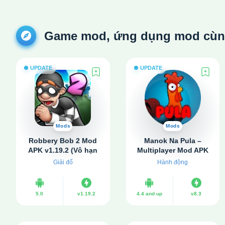
Game mod, ứng dụng mod cùng 
UPDATE
UPDATE
Mods
Mods
Robbery Bob 2 Mod
Manok Na Pula –
APK v1.19.2 (Vô hạn
Multiplayer Mod APK
tiền, Không quảng
v8.3 (Vô hạn tiền, mắt)
Giải đố
Hành động
cáo)
5.0
v1.19.2
4.4 and up
v8.3