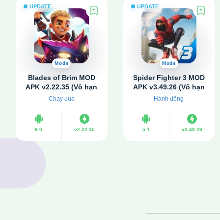
UPDATE
UPDATE
Mods
Mods
Blades of Brim MOD
Spider Fighter 3 MOD
APK v2.22.35 (Vô hạn
APK v3.49.26 (Vô hạn
tiền, tinh chất)
tiền)
Chạy đua
Hành động
6.0
v2.22.35
5.1
v3.49.26