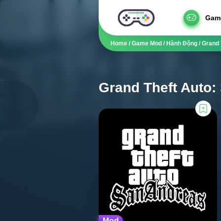
Gam
Home
/
Game Mod
/
Hành Động
/
Grand 
Grand Theft Auto:
Mod