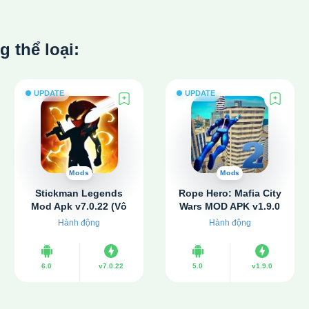
thể loại:
UPDATE
UPDATE
Mods
Mods
Stickman Legends
Rope Hero: Mafia City
Mod Apk v7.0.22 (Vô
Wars MOD APK v1.9.0
hạn tiền, Bất tử)
(Vô hạn tiền)
Hành động
Hành động
6.0
v7.0.22
5.0
v1.9.0