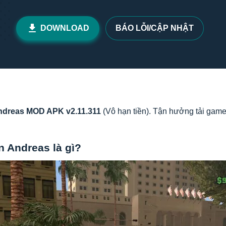
DOWNLOAD
BÁO LỖI/CẬP NHẬT
Andreas MOD APK v2.11.311
(Vô hạn tiền). Tận hưởng tải game
n Andreas là gì?