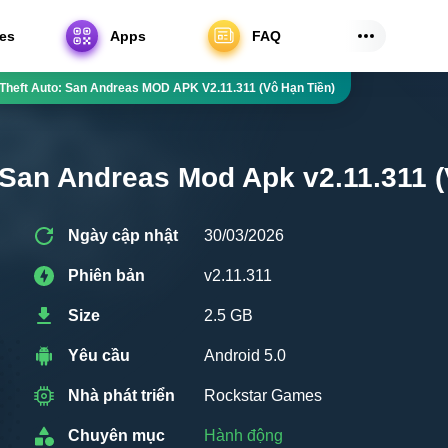
es
Apps
FAQ
Theft Auto: San Andreas MOD APK V2.11.311 (Vô Hạn Tiền)
 San Andreas Mod Apk v2.11.311 (
Ngày cập nhật
30/03/2026
Phiên bản
v2.11.311
Size
2.5 GB
Yêu cầu
Android 5.0
Nhà phát triển
Rockstar Games
Chuyên mục
Hành động