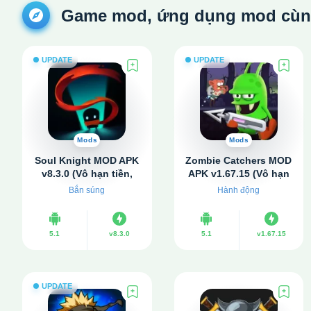
Game mod, ứng dụng mod cùng 
UPDATE
UPDATE
Mods
Mods
Soul Knight MOD APK
Zombie Catchers MOD
v8.3.0 (Vô hạn tiền,
APK v1.67.15 (Vô hạn
Mở khóa)
tiền, Plutonium)
Bắn súng
Hành động
5.1
v8.3.0
5.1
v1.67.15
UPDATE