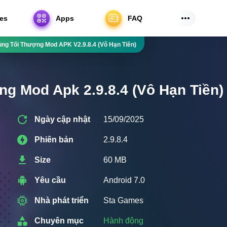
es
Apps
FAQ
ng Tối Thượng Mod APK V2.9.8.4 (Vô Hạn Tiền)
ng Mod Apk 2.9.8.4 (Vô Hạn Tiền)
Ngày cập nhật
15/09/2025
Phiên bản
2.9.8.4
Size
60 MB
Yêu cầu
Android 7.0
Nhà phát triển
Sta Games
Chuyên mục
Hành động