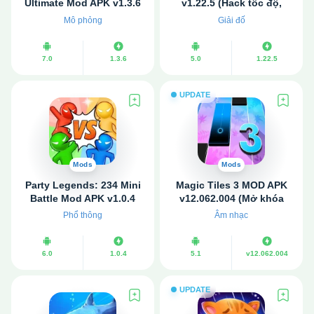
Ultimate Mod APK v1.3.6
v1.22.5 (Hack tốc độ,
(Vô hạn tiền)
Không quảng cáo)
Mô phỏng
Giải đố
7.0
1.3.6
5.0
1.22.5
UPDATE
Mods
Mods
Party Legends: 234 Mini
Magic Tiles 3 MOD APK
Battle Mod APK v1.0.4
v12.062.004 (Mở khóa
(Hack tốc độ, Không có
VIP, Không quảng cáo)
Phổ thông
Âm nhạc
quảng cáo)
6.0
1.0.4
5.1
v12.062.004
UPDATE