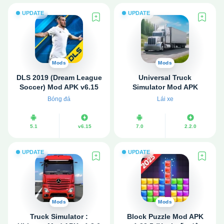
UPDATE
UPDATE
Mods
Mods
DLS 2019 (Dream League
Universal Truck
Soccer) Mod APK v6.15
Simulator Mod APK
(Vô hạn tiền)
v2.2.0 (Vô hạn tiền)
Bóng đá
Lái xe
5.1
v6.15
7.0
2.2.0
UPDATE
UPDATE
Mods
Mods
Truck Simulator :
Block Puzzle Mod APK