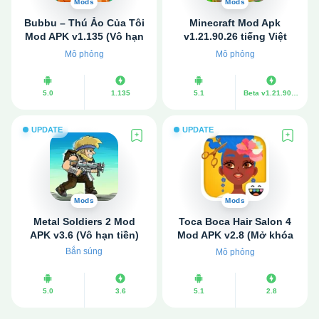
Mods
Mods
Bubbu – Thú Ảo Của Tôi
Minecraft Mod Apk
Mod APK v1.135 (Vô hạn
v1.21.90.26 tiếng Việt
tiền, Xóa quảng cáo)
(Miễn phí toàn bộ cửa
Mô phỏng
Mô phỏng
hàng)
5.0
1.135
5.1
Beta v1.21.90.26 | Final v1.21.71.01
UPDATE
UPDATE
Mods
Mods
Metal Soldiers 2 Mod
Toca Boca Hair Salon 4
APK v3.6 (Vô hạn tiền)
Mod APK v2.8 (Mở khóa
tất cả)
Bắn súng
Mô phỏng
5.0
3.6
5.1
2.8