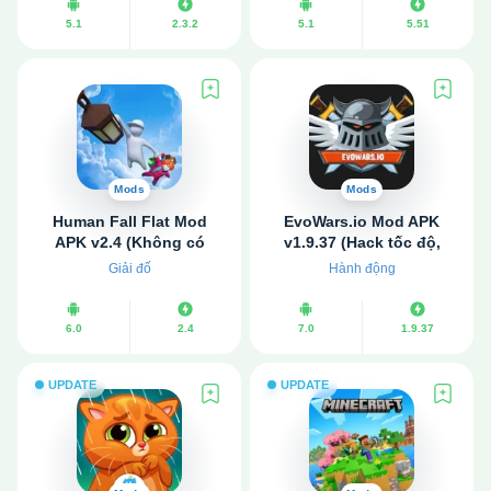
5.1
2.3.2
5.1
5.51
Mods
Mods
Human Fall Flat Mod
EvoWars.io Mod APK
APK v2.4 (Không có
v1.9.37 (Hack tốc độ,
quảng cáo)
Không quảng cáo)
Giải đố
Hành động
6.0
2.4
7.0
1.9.37
UPDATE
UPDATE