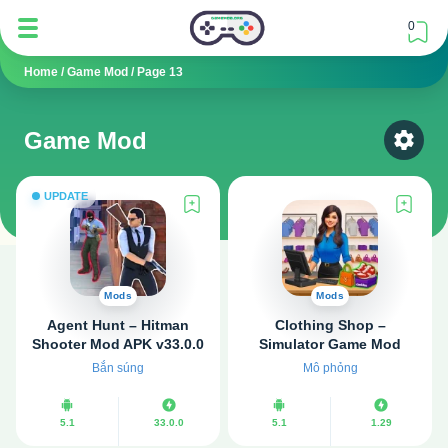
0
Home
/
Game Mod
/
Page 13
Game Mod
Select
UPDATE
Mods
Mods
Agent Hunt – Hitman
Clothing Shop –
Shooter Mod APK v33.0.0
Simulator Game Mod
(Vô hạn tiền, VIP)
APK v1.29 (Vô hạn tiền)
Bắn súng
Mô phỏng
5.1
33.0.0
5.1
1.29