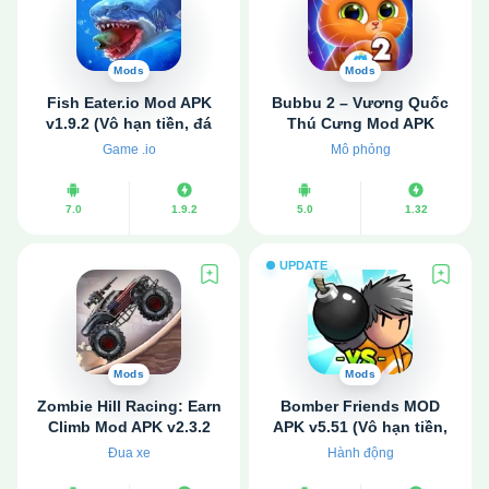
Mods
Mods
Fish Eater.io Mod APK
Bubbu 2 – Vương Quốc
v1.9.2 (Vô hạn tiền, đá
Thú Cưng Mod APK
quý)
v1.32 (Vô hạn tiền)
Game .io
Mô phỏng
7.0
1.9.2
5.0
1.32
UPDATE
Mods
Mods
Zombie Hill Racing: Earn
Bomber Friends MOD
Climb Mod APK v2.3.2
APK v5.51 (Vô hạn tiền,
(Vô hạn tiền)
Hack bất tử, Menu Mod)
Đua xe
Hành động