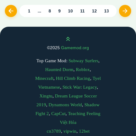
1
...
8
9
10
11
12
13
14
15
Previous
Next
Scroll up
©2025
Gamemod.org
Top Game Mod:
Subway Surfers
,
Haunted Dorm
,
Roblox
,
Minecraft
,
Hill Climb Racing
,
Tyel
Vietnamese
,
Stick War: Legacy
,
Xingtu
,
Dream League Soccer
2019
,
Dynamons World
,
Shadow
Fight 2
,
CapCut
,
Teaching Feeling
Việt Hóa
cn3789
,
vipwin
,
12bet