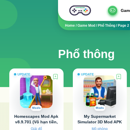
Gam
Home
/
Game Mod
/
Phổ Thông
/
Page 2
Phổ thông
UPDATE
UPDATE
Mods
Mods
Homescapes Mod Apk
My Supermarket
v8.9.701 (Vô hạn tiền,
Simulator 3D Mod APK
sao)
v1.35.0 (Vô hạn tiền)
Giải đố
Mô phỏng