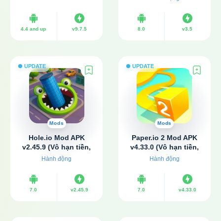
4.4 and up
v9.7.5
8.0
v3.5
UPDATE
UPDATE
Mods
Mods
Hole.io Mod APK
Paper.io 2 Mod APK
v2.45.9 (Vô hạn tiền,
v4.33.0 (Vô hạn tiền,
Không quảng cáo)
Không quảng cáo)
Hành động
Hành động
7.0
v2.45.9
7.0
v4.33.0