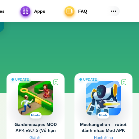
es
Apps
FAQ
UPDATE
UPDATE
Mods
Mods
Gardenscapes MOD
Mechangelion – robot
APK v9.7.5 (Vô hạn
đánh nhau Mod APK
tiền, sao)
v3.5 (Mua miễn phí)
Giải đố
Hành động