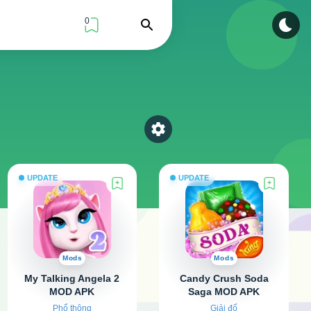
0
Find
Select a category
UPDATE
UPDATE
Mods
Mods
My Talking Angela 2
Candy Crush Soda
MOD APK
Saga MOD APK
v26.3.5.41043 (Vô hạn
v1.321.2 (Vô hạn
Phổ thông
Giải đố