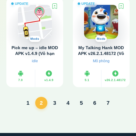
UPDATE
UPDATE
Mods
Mods
Pick me up – idle MOD
My Talking Hank MOD
APK v1.4.9 (Vô hạn
APK v26.2.1.48172 (Vô
tiền, kim cương)
hạn tiền)
idle
Mô phỏng
7.0
v1.4.9
5.1
v26.2.1.48172
1
2
3
4
5
6
7