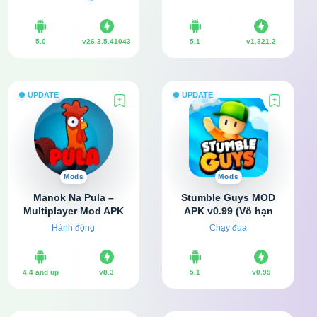
tiền)
mạng, lượt đi)
5.0
v26.3.5.41043
5.1
v1.321.2
UPDATE
UPDATE
Mods
Mods
Manok Na Pula –
Stumble Guys MOD
Multiplayer Mod APK
APK v0.99 (Vô hạn
v8.3 (Vô hạn tiền, mắt)
tiền, Max Level)
Hành động
Chạy đua
4.4 and up
v8.3
5.1
v0.99