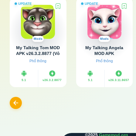
UPDATE
UPDATE
Mods
Mods
My Talking Tom MOD
My Talking Angela
APK v26.3.2.8877 (Vô
MOD APK
hạn tiền, Full kim
v26.3.11.8657 (Vô hạn
Phổ thông
Phổ thông
cương)
tiền, Full kim cương)
5.1
v26.3.2.8877
5.1
v26.3.11.8657
Previous
©2025
Gamemod.org