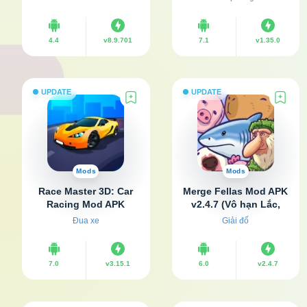
4.4
v8.9.701
7.1
v1.35.0
UPDATE
UPDATE
Mods
Mods
Race Master 3D: Car
Merge Fellas Mod APK
Racing Mod APK
v2.4.7 (Vô hạn Lắc,
v3.15.1 (Vô hạn tiền)
Hồi sinh)
Đua xe
Giải đố
7.0
v3.15.1
6.0
v2.4.7