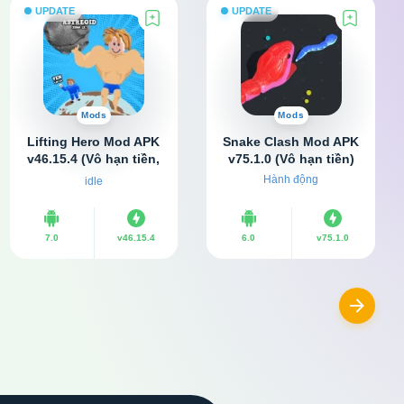
UPDATE
UPDATE
Mods
Mods
Lifting Hero Mod APK
Snake Clash Mod APK
v46.15.4 (Vô hạn tiền,
v75.1.0 (Vô hạn tiền)
Không quảng cáo)
Hành động
idle
7.0
v46.15.4
6.0
v75.1.0
Next