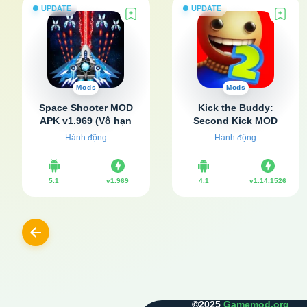
UPDATE
UPDATE
Mods
Mods
Space Shooter MOD
Kick the Buddy:
APK v1.969 (Vô hạn
Second Kick MOD
tiền, kim cương)
APK v1.14.1526 (Vô
Hành động
Hành động
hạn tiền, Không có
quảng cáo)
5.1
v1.969
4.1
v1.14.1526
Previous
©2025
Gamemod.org