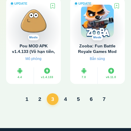
UPDATE
UPDATE
Mods
Mods
Pou MOD APK
Zooba: Fun Battle
v1.4.133 (Vô hạn tiền,
Royale Games Mod
coin)
APK v6.11.0 (Hack
Mô phỏng
Bắn súng
view, map)
4.4
v1.4.133
7.0
v6.11.0
1
2
3
4
5
6
7