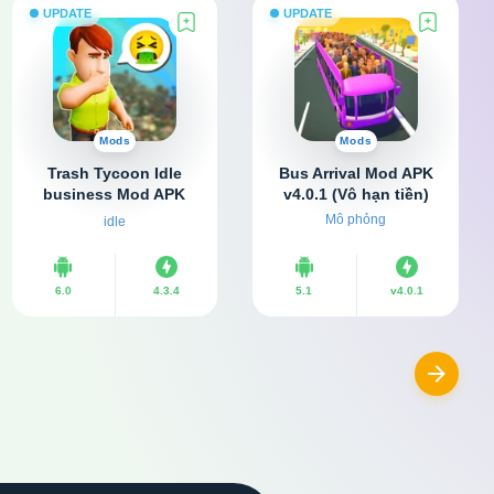
UPDATE
UPDATE
Mods
Mods
Trash Tycoon Idle
Bus Arrival Mod APK
business Mod APK
v4.0.1 (Vô hạn tiền)
v4.3.4 (Vô hạn tiền, đá
Mô phỏng
idle
quý)
6.0
4.3.4
5.1
v4.0.1
Next