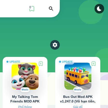
0
Find
Select a category
UPDATE
UPDATE
Mods
Mods
My Talking Tom
Bus Out Mod APK
Friends MOD APK
v1.247.0 (Vô hạn tiền,
v26.2.10.21240 (Vô
Không quảng cáo)
Phổ thông
Giải đố