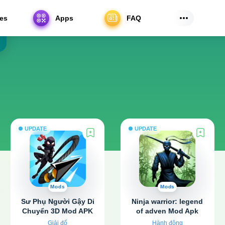
es
Apps
FAQ
UPDATE
UPDATE
Mods
Mods
Sư Phụ Người Gậy Di
Ninja warrior: legend
Chuyển 3D Mod APK
of adven Mod Apk
v0.0.60 (Hack tốc độ,
v1.93.1 (Vô hạn tiền)
Giải đố
Hành động