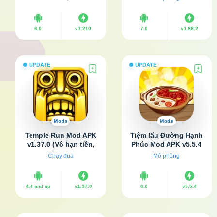
6.0
v1.210
7.0
v1.88.2
UPDATE
UPDATE
Mods
Mods
Temple Run Mod APK
Tiệm lẩu Đường Hạnh
v1.37.0 (Vô hạn tiền,
Phúc Mod APK v5.5.4
Mở khóa nhân vật)
(Vô hạn tiền)
Chạy đua
Mô phỏng
4.4 and up
v1.37.0
6.0
v5.5.4