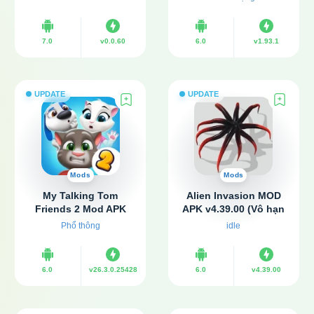
Không quảng cáo)
7.0
v0.0.60
6.0
v1.93.1
UPDATE
UPDATE
Mods
Mods
My Talking Tom
Alien Invasion MOD
Friends 2 Mod APK
APK v4.39.00 (Vô hạn
v26.3.0.25428 (Vô hạn
tiền, Premium)
Phổ thông
idle
tiền)
6.0
v26.3.0.25428
6.0
v4.39.00