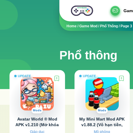
Gam
Home
/
Game Mod
/
Phổ Thông
/
Page 3
Phổ thông
UPDATE
UPDATE
Mods
Mods
Avatar World ® Mod
My Mini Mart Mod APK
APK v1.210 (Mở khóa
v1.88.2 (Vô hạn tiền,
tất cả)
kim cương)
Giáo dục
Mô phỏng