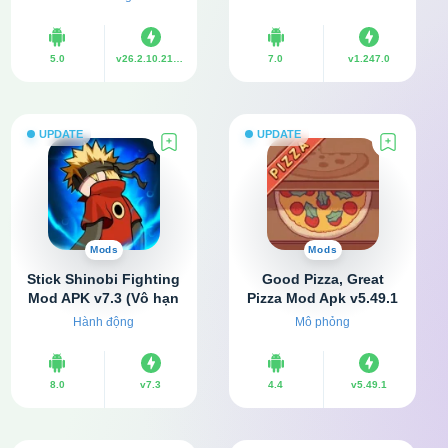
hạn tiền)
5.0
v26.2.10.21240
7.0
v1.247.0
UPDATE
UPDATE
Mods
Mods
Stick Shinobi Fighting
Good Pizza, Great
Mod APK v7.3 (Vô hạn
Pizza Mod Apk v5.49.1
tiền, đá quý)
(Vô hạn tiền)
Hành động
Mô phỏng
8.0
v7.3
4.4
v5.49.1